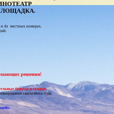
ИНОТЕАТР
ПЛОЩАДКА.
х и 4х местных номерах.
рай.
имающих решения!
ельные бонусы и скидки
.
ронирование смехо-йога-тура.
очей):