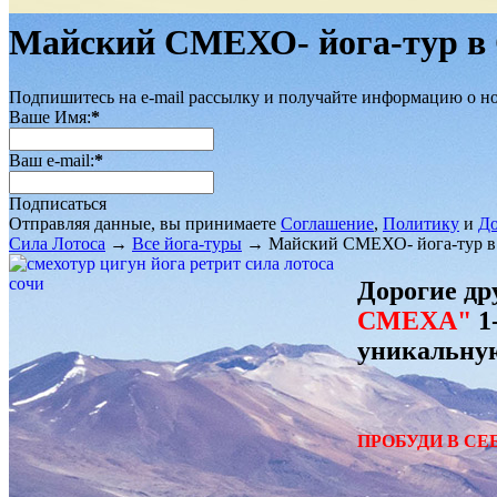
Майский СМЕХО- йога-тур 
Подпишитесь на e-mail рассылку и получайте информацию о но
Ваше Имя:
*
Ваш e-mail:
*
Подписаться
Отправляя данные, вы принимаете
Соглашение
,
Политику
и
До
Сила Лотоса
→
Все йога-туры
→
Майский СМЕХО- йога-тур 
Дорогие др
СМЕХА"
1
уникальную
ПРОБУДИ В СЕ