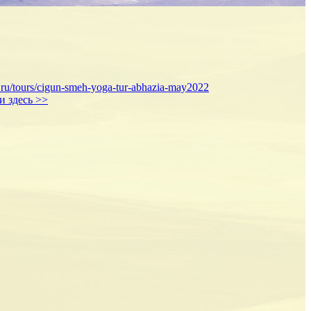
sa.ru/tours/cigun-smeh-yoga-tur-abhazia-may2022
и здесь >>