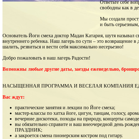
Ответьте себе воп
свободны как в де
Мы создали простр
и быть серьезным,
Основатель Йоги смеха доктор Мадан Катария, шутя называл св
внутреннего ребенка. Наш лагерь по сути – это возвращение в д
шалить, резвиться и вести себя максимально несерьезно!
Добро пожаловать в наш лагерь Радости!
Возможны любые другие даты, заезды еженедельно, брониро
НАСЫЩЕННАЯ ПРОГРАММА И ВЕСЕЛАЯ КОМПАНИЯ 
Вас ждут:
практические занятия и лекции по Йоге смеха;
мастер-классы по хатха йоге, цигун, танцам, голосу, аром
вечерние дискотеки, походы на природу, концерты самоде
вы обязательно справите и ваш внеочередной день рожден
ПРАЗДНИК;
а закроется смена пионерским костром под гитару.