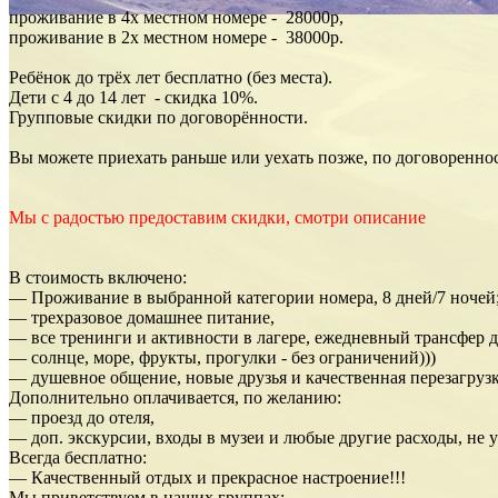
проживание в 4х местном номере - 28000р,
проживание в 2х местном номере - 38000р.
Ребёнок до трёх лет бесплатно (без места).
Дети с 4 до 14 лет - скидка 10%.
Групповые скидки по договорённости.
Вы можете приехать раньше или уехать позже, по договоренно
Мы с радостью предоставим скидки, смотри описание
В стоимость включено:
— Проживание в выбранной категории номера, 8 дней/7 ночей
— трехразовое домашнее питание,
— все тренинги и активности в лагере, ежедневный трансфер д
— солнце, море, фрукты, прогулки - без ограничений)))
— душевное общение, новые друзья и качественная перезагрузка
Дополнительно оплачивается, по желанию:
— проезд до отеля,
— доп. экскурсии, входы в музеи и любые другие расходы, не 
Всегда бесплатно:
— Качественный отдых и прекрасное настроение!!!
Мы приветствуем в наших группах: