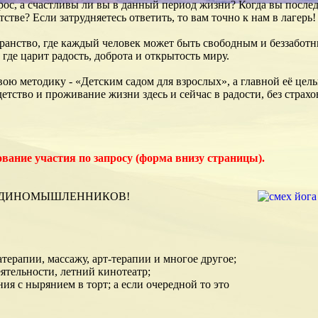
рос, а счастливы ли вы в данный период жизни? Когда вы послед
тстве? Если затрудняетесь ответить, то вам точно к нам в лагерь!
анство, где каждый человек может быть свободным и беззаботным,
 где царит радость, доброта и открытость миру.
ою методику - «Детским садом для взрослых», а главной её цел
етство и проживание жизни здесь и сейчас в радости, без страхо
вание участия по запросу (форма внизу страницы).
ЕДИНОМЫШЛЕННИКОВ!
атерапии, массажу, арт-терапии и многое другое;
ятельности, летний кинотеатр;
ия с нырянием в торт; а если очередной то это