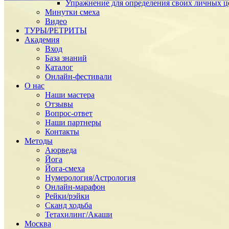
Упражнение для определения своих личных ц
Минутки смеха
Видео
ТУРЫ/РЕТРИТЫ
Академия
Вход
База знаний
Каталог
Онлайн-фестивали
О нас
Наши мастера
Отзывы
Вопрос-ответ
Наши партнеры
Контакты
Методы
Аюрведа
Йога
Йога-смеха
Нумерология/Астрология
Онлайн-марафон
Рейки/рэйки
Сканд ходьба
Тетахилинг/Акаши
Москва