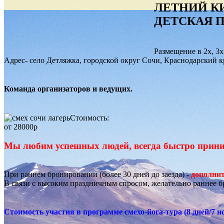
ЛЕТНИЙ К
ДЕТСКАЯ 
Размещение в 2х, 3
Адрес- село Детляжка, городской округ Сочи, Краснодарский к
Команда организаторов и ведущих.
Стоимость:
от 28000р
Мы любим успешных людей, всегда быстро прин
При раннем бронировании (более 30 дней до заезда) -
дополнит
В связи с высоким праздничным спросом, желательно раннее б
Стоимость участия в программе смехо-йога-тура (8 дней/7 н