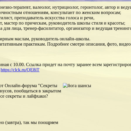
езио-терапевт, валеолог, нутрициолог, геронтолог, автор и вед
жличностным отношениям, консультант по женским вопросам;
илист, преподаватель искусства голоса и речи,
, мастер по прическам, руководитель школы стиля и красоты;
а для лица, тренер-фасилитатор, организатор и ведущая тренинг
эфирным маслам, руководитель онлайн-школы.
дитативным практикам. Подробнее смотри описания, фото, виде
чиная с 10.00. Ссылка придет на почту заранее всем зарегистр
ь
https://clck.ru/QE8iT
 от Онлайн-форума "Секреты
нусов, пообщаться в закрытом
се секреты и лайфхаки?
о (завтра), так мы поощряем