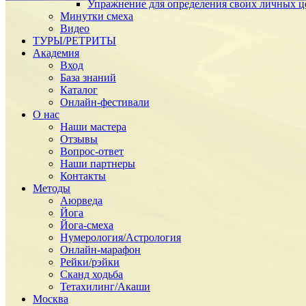
Упражнение для определения своих личных ц
Минутки смеха
Видео
ТУРЫ/РЕТРИТЫ
Академия
Вход
База знаний
Каталог
Онлайн-фестивали
О нас
Наши мастера
Отзывы
Вопрос-ответ
Наши партнеры
Контакты
Методы
Аюрведа
Йога
Йога-смеха
Нумерология/Астрология
Онлайн-марафон
Рейки/рэйки
Сканд ходьба
Тетахилинг/Акаши
Москва