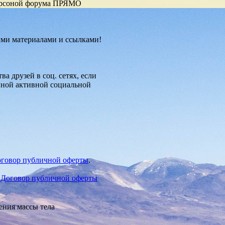
-персоной форума ПРЯМО
ыми материалами и ссылками!
а друзей в соц. сетях, если
нной активной социальной
говор публичной оферты
.
,
Договор публичной оферты
ения массы тела