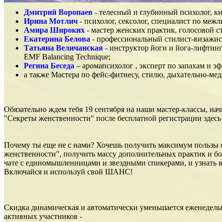
Дмитрий Воропаев
- телесный и глубинный психолог, кин
Ирина Мотлич
- психолог, сексолог, специалист по ме
Амира Широких
- мастер женских практик, голосовой ст
Екатерина Белова
- профессиональный стилист-визажист
Татьяна Величанская
- инструктор йоги и йога-лифтинг
EMF Balancing Technique;
Регина Беседа
– аромапсихолог , эксперт по запахам и 
а также Мастера по фейс-фитнесу, стилю, дыхательно-ме
Обязательно ждем тебя 19 сентября на наши мастер-классы, на
"Секреты женственности" после бесплатной регистрации здес
Почему ты еще не с нами? Хочешь получить максимум пользы
женственности", получить массу дополнительных практик и бо
чате с единомышленницами и звездными спикерами, и узнать в
Включайся и используй свой ШАНС!
Скидка динамическая и автоматически уменьшается еженедельн
активных участников -