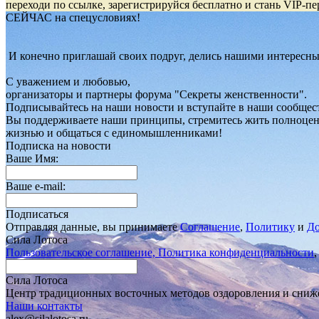
переходи по ссылке, зарегистрируйся бесплатно и стань VIP
СЕЙЧАС на спецусловиях!
И конечно приглашай своих подруг, делись нашими интересн
С уважением и любовью,
организаторы и партнеры форума "Секреты женственности".
Подписывайтесь на наши новости и вступайте в наши сообществ
Вы поддерживаете наши принципы, стремитесь жить полноце
жизнью и общаться с единомышленниками!
Подписка на новости
Ваше Имя:
Ваше e-mail:
Подписаться
Отправляя данные, вы принимаете
Соглашение
,
Политику
и
До
Сила Лотоса
Пользовательское соглашение, Политика конфиденциальности
Сила Лотоса
Центр традиционных восточных методов оздоровления и сниж
Наши контакты
alex@silalotosa.ru