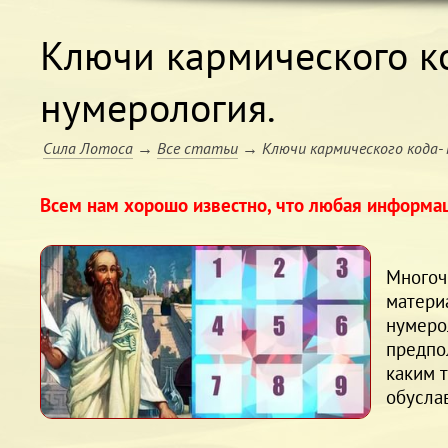
Ключи кармического ко
нумерология.
Сила Лотоса
→
Все статьи
→
Ключи кармического кода-
Всем нам хорошо известно, что любая информаци
Многоч
матери
нумерол
предпо
каким т
обусла